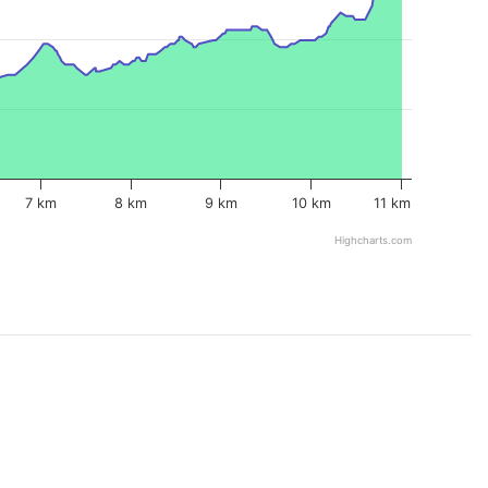
7 km
8 km
9 km
10 km
11 km
Highcharts.com