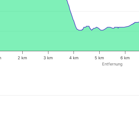
m
2 km
3 km
4 km
5 km
6 km
Entfernung