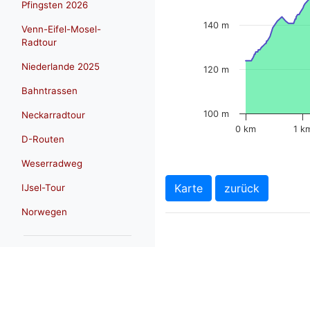
Pfingsten 2026
140 m
Venn-Eifel-Mosel-
Radtour
Niederlande 2025
120 m
Bahntrassen
100 m
Neckarradtour
0 km
1 k
D-Routen
Weserradweg
Karte
zurück
IJsel-Tour
Norwegen