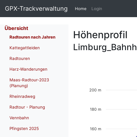
GPX-Trackverwaltung
(current)
Home
Login
Übersicht
Höhenprofil
Radtouren nach Jahren
Limburg_Bahnho
Kattegattleiden
Radtouren
Harz-Wanderungen
Maas-Radtour-2023
(Planung)
200 m
Rheinradweg
Radtour - Planung
180 m
Vennbahn
Pfingsten 2025
160 m