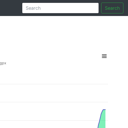
Search
.gpx