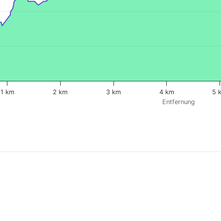
1 km
2 km
3 km
4 km
5 
Entfernung