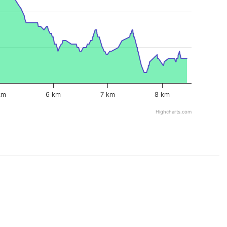
km
6 km
7 km
8 km
Highcharts.com