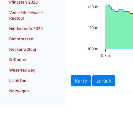
Pfingsten 2026
120 m
Venn-Eifel-Mosel-
Radtour
110 m
Niederlande 2025
Bahntrassen
100 m
Neckarradtour
0 km
D-Routen
Weserradweg
Karte
zurück
IJsel-Tour
Norwegen