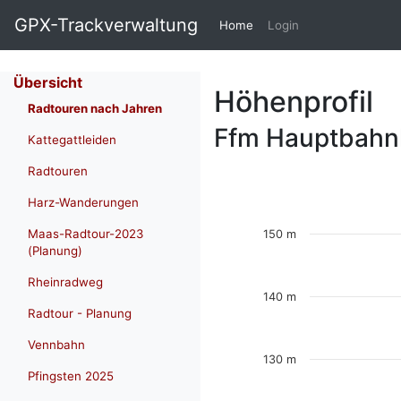
GPX-Trackverwaltung
(current)
Home
Login
Übersicht
Höhenprofil
Radtouren nach Jahren
Ffm Hauptbahn
Kattegattleiden
Radtouren
Harz-Wanderungen
Maas-Radtour-2023
150 m
(Planung)
Rheinradweg
140 m
Radtour - Planung
Vennbahn
130 m
Pfingsten 2025