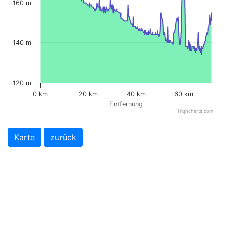
160 m
140 m
120 m
0 km
20 km
40 km
60 km
Entfernung
Highcharts.com
Karte
zurück