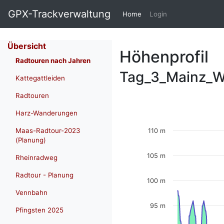
GPX-Trackverwaltung
(current)
Home
Login
Übersicht
Höhenprofil
Radtouren nach Jahren
Tag_3_Mainz_W
Kattegattleiden
Radtouren
Harz-Wanderungen
Maas-Radtour-2023
110 m
(Planung)
105 m
Rheinradweg
Radtour - Planung
100 m
Vennbahn
95 m
Pfingsten 2025