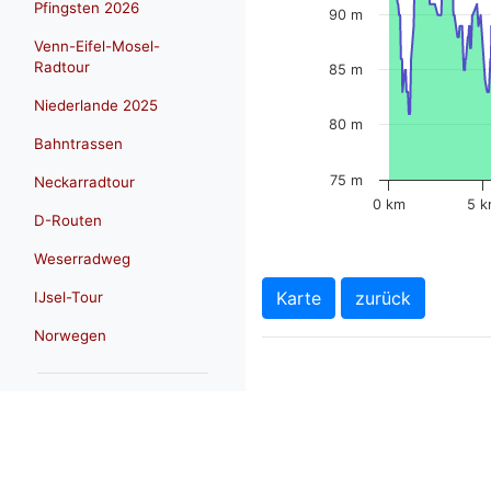
Pfingsten 2026
90 m
Venn-Eifel-Mosel-
Radtour
85 m
Niederlande 2025
80 m
Bahntrassen
75 m
Neckarradtour
0 km
5 
D-Routen
Weserradweg
Karte
zurück
IJsel-Tour
Norwegen