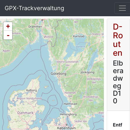
GPX-Trackverwaltung
D-
+
Ro
-
ut
en
Elb
era
dw
eg
D1
0
Entf