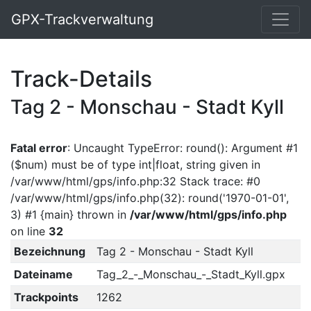
GPX-Trackverwaltung
Track-Details
Tag 2 - Monschau - Stadt Kyll
Fatal error
: Uncaught TypeError: round(): Argument #1
($num) must be of type int|float, string given in
/var/www/html/gps/info.php:32 Stack trace: #0
/var/www/html/gps/info.php(32): round('1970-01-01',
3) #1 {main} thrown in
/var/www/html/gps/info.php
on line
32
Bezeichnung
Tag 2 - Monschau - Stadt Kyll
Dateiname
Tag_2_-_Monschau_-_Stadt_Kyll.gpx
Trackpoints
1262